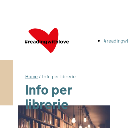
#readingwi
Home
/ Info per librerie
Info per
librerie