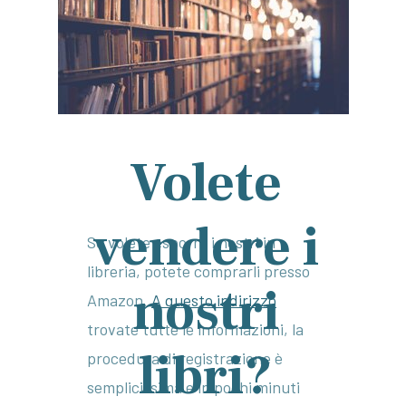
Volete
vendere i
Se volete esporre i nostri in
libreria, potete comprarli presso
nostri
Amazon.
A questo indirizzo
trovate tutte le informazioni, la
libri?
procedura di registrazione è
semplicissima e in pochi minuti